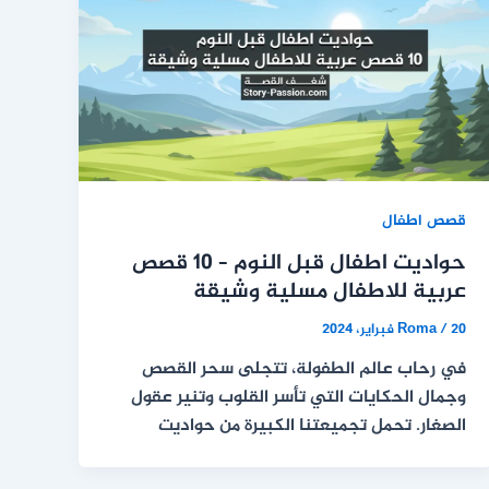
قصص اطفال
حواديت اطفال قبل النوم – 10 قصص
عربية للاطفال مسلية وشيقة
20 فبراير، 2024
/
Roma
في رحاب عالم الطفولة، تتجلى سحر القصص
وجمال الحكايات التي تأسر القلوب وتنير عقول
الصغار. تحمل تجميعتنا الكبيرة من حواديت