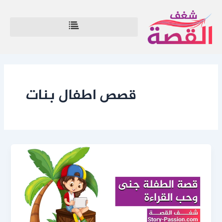
خطي
لى
لمحتوى
قصص اطفال بنات