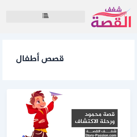
خطي
لى
لمحتوى
قصص أطفال