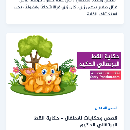
“قصص مفيدة للأطفال”، في غابة خضراء جميلة، عاش
غزال صغير يُدعى زيزو. كان زيزو غزالًا شجاعًا وفضوليًا، يحب
استكشاف الغابة
قصص الاطفال
قصص وحكايات للاطفال – حكاية القط
البرتقالي الحكيم