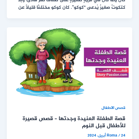
كان ياما كان في قريةٍ صغيرةٍ على ضفاف نهر هادئ، وُلِدَ
كتكوتٌ صغيرٌ يُدعى “كوكو”. كان كوكو مختلفًا قليلًا عن
قصص الاطفال
قصة الطفلة العنيدة وجدتها – قصص قصيرة
للأطفال قبل النوم
24 أبريل، 2024
/
Roma