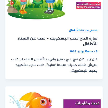
قصص هادفة للأطفال
سارة التي تحب البسكويت – قصة عن العطاء
للأطفال
8 يونيو، 2024
/
Roma
كان ياما كان في حي صغير مليء بالأطفال السعداء، كانت
تعيش طفلة جميلة اسمها “سارة”، كانت سارة مشهورة
بحبها للبسكويت،