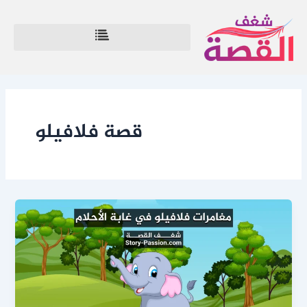
خطي
لى
لمحتوى
قصة فلافيلو