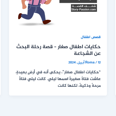
قصص اطفال
حكايات اطفال صغار – قصة رحلة البحث
عن الشجاعة
12 أبريل، 2024
/
Roma
“حكايات اطفال صغار”، يحكى أنه في أرضٍ بعيدةٍ،
عاشت فتاةٌ صغيرةٌ اسمها ليلي. كانت ليلي فتاةً
مرحةً وذكيةً، لكنها كانت