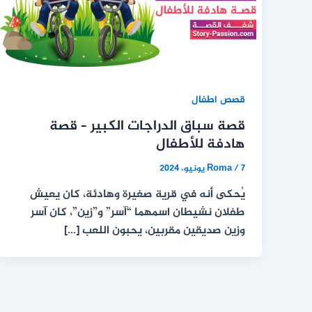
قصص اطفال
قصة سباق الدراجات الكبير – قصة
هادفة للأطفال
7 يونيو، 2024
/
Roma
يُحكى أنه في قرية صغيرة وهادئة، كان يعيش
طفلان نشيطان اسمهما “آسر” و”زين”، كان آسر
وزين صديقين مقربين، يحبون اللعب […]