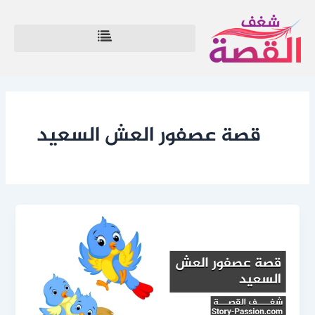
خطي
لى
لمحتوى
قصة عصفور العش السعيد