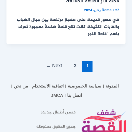
قصة سر القلعة الضائعة
27 يناير، 2024
/
Roma
في عصورٍ قديمة، على هضبةٍ مرتفعة بين جبال الضباب
والغابات الكثيفة، كانت تقع قلعةٌ ضخمةٌ مهجورة تُعرف
باسم “قلعة النور
←
Next
2
1
المدونة
سياسة الخصوصية
اتفاقية الاستخدام
من نحن
اتصل بنا
DMCA
قصص أطفال جديدة
جميع الحقوق محفوظة