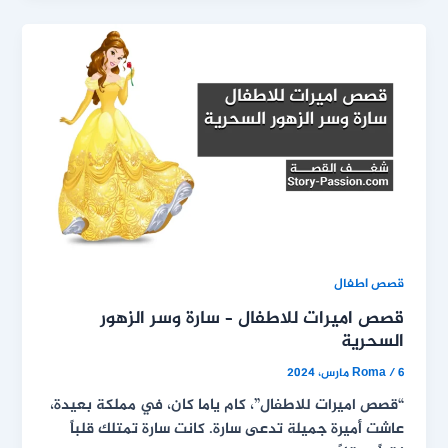
قصص اطفال
قصص اميرات للاطفال – سارة وسر الزهور
السحرية
6 مارس، 2024
/
Roma
“قصص اميرات للاطفال”، كام ياما كان، في مملكة بعيدة،
عاشت أميرة جميلة تدعى سارة. كانت سارة تمتلك قلباً