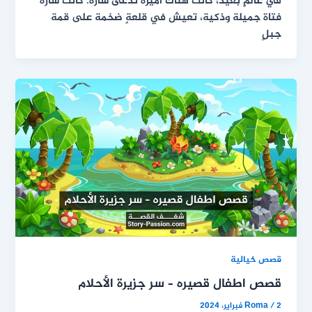
في عالمٍ بعيد، كانت هناك أميرة تُدعى سارة. كانت سارة
فتاة جميلة وذكية، تعيش في قلعةٍ ضخمة على قمة
جبلٍ
قصص خيالية
قصص اطفال قصيره – سر جزيرة الأحلام
2 فبراير، 2024
/
Roma