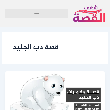
خطي
لى
لمحتوى
قصة دب الجليد