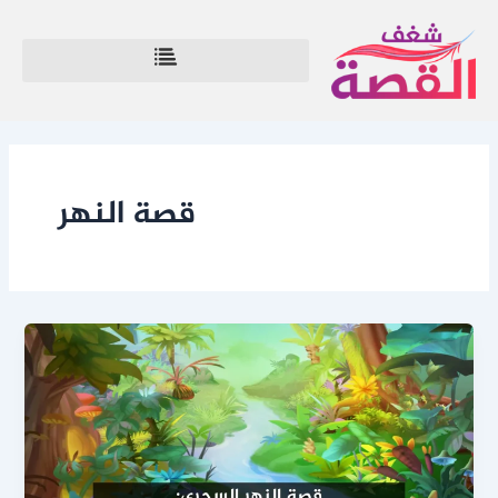
خطي
لى
لمحتوى
قصة النهر