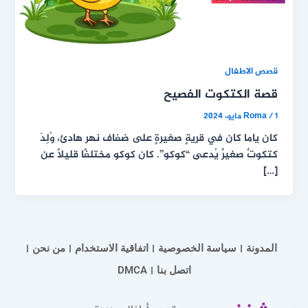
قصص الاطفال
قصة الكتكوت الفصيح
1 مايو، 2024
/
Roma
كان ياما كان في قريةٍ صغيرةٍ على ضفاف نهر هادئ، وُلِدَ
كتكوتٌ صغيرٌ يُدعى “كوكو”. كان كوكو مختلفًا قليلًا عن
[…]
المدونة
سياسة الخصوصية
اتفاقية الاستخدام
من نحن
اتصل بنا
DMCA