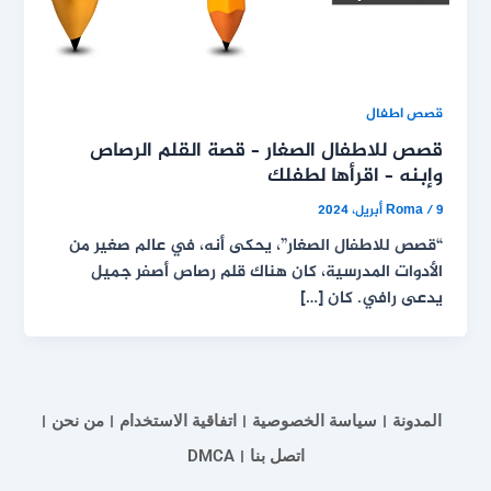
قصص اطفال
قصص للاطفال الصغار – قصة القلم الرصاص
وإبنه – اقرأها لطفلك
9 أبريل، 2024
/
Roma
“قصص للاطفال الصغار”، يحكى أنه، في عالم صغير من
الأدوات المدرسية، كان هناك قلم رصاص أصفر جميل
يدعى رافي. كان […]
المدونة
سياسة الخصوصية
اتفاقية الاستخدام
من نحن
اتصل بنا
DMCA