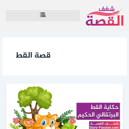
خطي
لى
لمحتوى
قصة القط