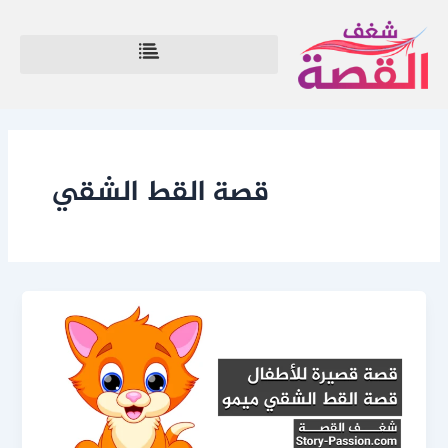
خطي
لى
لمحتوى
قصة القط الشقي