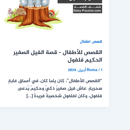
قصص اطفال
القصص للأطفال – قصة الفيل الصغير
الحكيم فلفول
1 أبريل، 2024
/
Roma
“القصص للأطفال”، كان ياما كان، في أعماق غابةٍ
سحريةٍ، عاش فيل صغيرٌ ذكيٌ وحكيمٌ يُدعى
فلفول، وكان لفلفول شخصيةٌ فريدةٌ […]