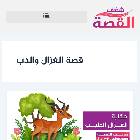
خطي
لى
لمحتوى
قصة الغزال والدب