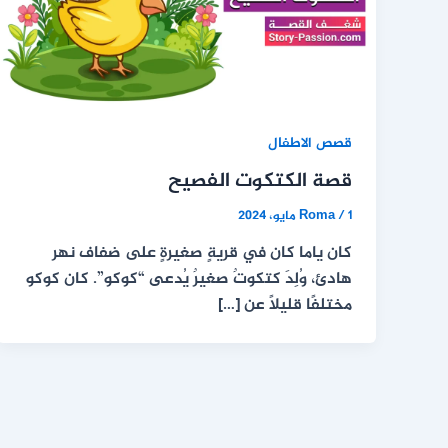
قصص الاطفال
قصة الكتكوت الفصيح
1 مايو، 2024
/
Roma
كان ياما كان في قريةٍ صغيرةٍ على ضفاف نهر
هادئ، وُلِدَ كتكوتٌ صغيرٌ يُدعى “كوكو”. كان كوكو
مختلفًا قليلًا عن […]