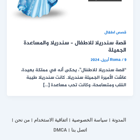
قصص اطفال
قصة سندريلا للاطفال – سندريلا والمساعدة
الجميلة
9 أبريل، 2024
/
Roma
“قصة سندريلا للاطفال”، يحكى أنه في مملكة بعيدة،
عاشت الأميرة الجميلة سندريلا. كانت سندريلا طيبة
القلب ومتسامحة، وكانت تحب مساعدة […]
المدونة
سياسة الخصوصية
اتفاقية الاستخدام
من نحن
اتصل بنا
DMCA