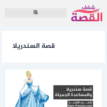
خطي
لى
لمحتوى
قصة السندريلا