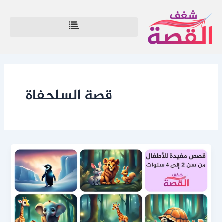
خطي
لى
لمحتوى
قصة السلحفاة