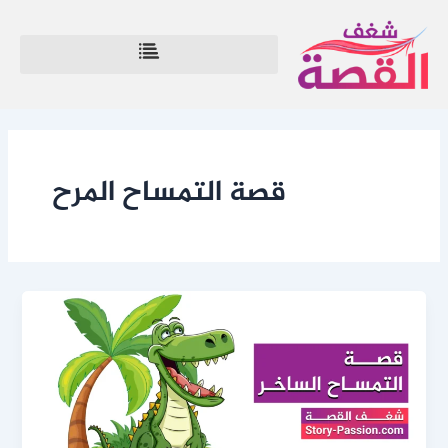
خطي
لى
لمحتوى
قصة التمساح المرح