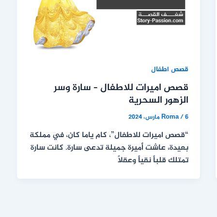
قصص اطفال
قصص اميرات للاطفال – سارة وسر
الزهور السحرية
6 مارس، 2024
/
Roma
“قصص اميرات للاطفال”، كام ياما كان، في مملكة
بعيدة، عاشت أميرة جميلة تدعى سارة. كانت سارة
تمتلك قلباً نقياً وعقلًا