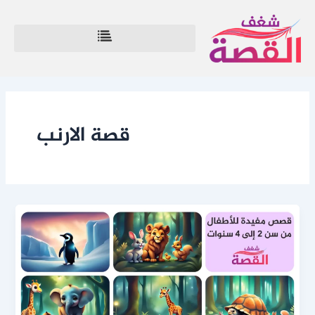
خطي
لى
لمحتوى
قصة الارنب