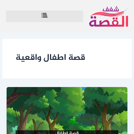
خطي
لى
لمحتوى
قصة اطفال واقعية