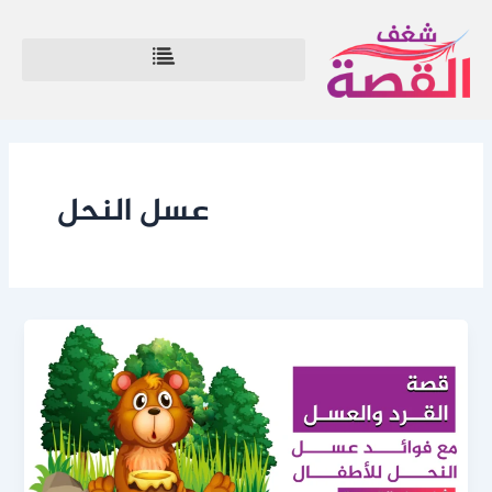
خطي
لى
لمحتوى
عسل النحل