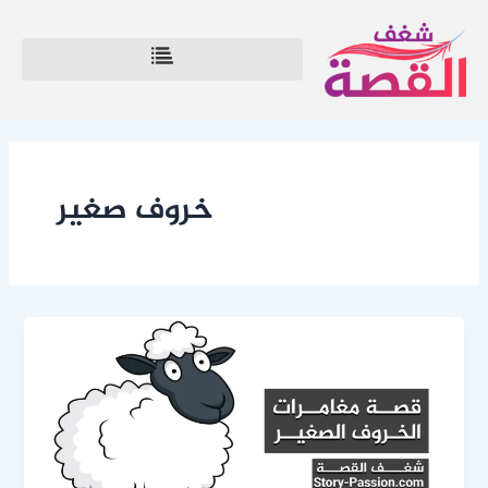
خطي
لى
لمحتوى
خروف صغير