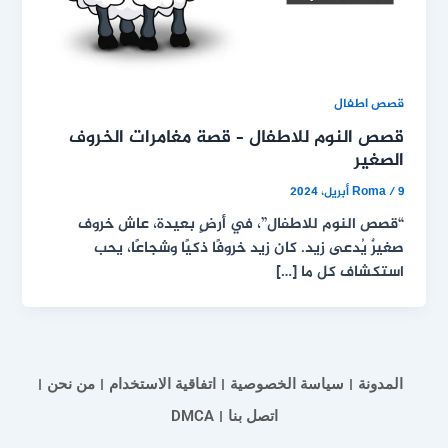
قصص اطفال
قصص النوم للاطفال – قصة مغامرات الخروف
الصغير
9 أبريل، 2024
/
Roma
“قصص النوم للاطفال”، في أرضٍ بعيدة، عاش خروف
صغيرٌ يُدعى زيد. كان زيد خروفًا ذكيًا وشجاعًا، يحب
استكشاف كل ما […]
المدونة
سياسة الخصوصية
اتفاقية الاستخدام
من نحن
اتصل بنا
DMCA