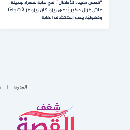
“قصص مفيدة للأطفال”، في غابة خضراء جميلة،
عاش غزال صغير يُدعى زيزو. كان زيزو غزالًا شجاعًا
وفضوليًا، يحب استكشاف الغابة
المدونة
س