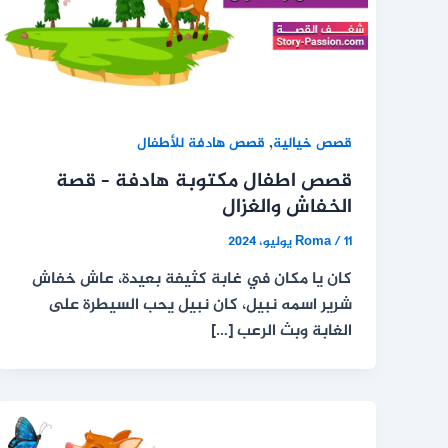
,
قصص خيالية
قصص هادفة للأطفال
قصص اطفال مكتوبة هادفة – قصة
الخفاش والغزال
11 يوليو، 2024
/
Roma
كان يا مكان في غابة كثيفة بعيدة، عاش خفاش
شرير اسمه نبيل، كان نبيل يحب السيطرة على
الغابة وبث الرعب […]