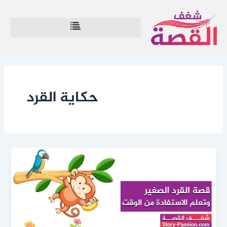
خطي
لى
لمحتوى
حكاية القرد