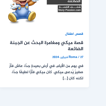
قصص اطفال
قصة ميكي ومغامرة البحث عن الجبنة
الضائعة
27 فبراير، 2024
/
Roma
في يوم من الأيام، في أرضٍ بعيدةٍ جدًا، عاش فأرٌ
صغيرٌ يُدعى ميكي. كان ميكي فأرًا لطيفًا جدًا،
لكنه كان […]