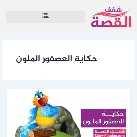
خطي
لى
لمحتوى
حكاية العصفور الملون