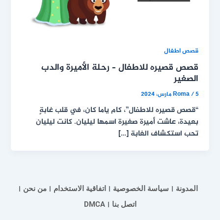
قصص اطفال
قصص قصيره للاطفال – رحلة الأميرة والدب
الصغير
5 مارس، 2024
/
Roma
“قصص قصيره للاطفال”، كام ياما كان، في قلب غابةٍ
بعيدة، عاشت أميرة صغيرة اسمها ليليان. كانت ليليان
تحب استكشاف الغابة […]
المدونة
سياسة الخصوصية
اتفاقية الاستخدام
من نحن
اتصل بنا
DMCA