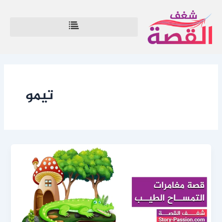
خطي
لى
لمحتوى
تيمو