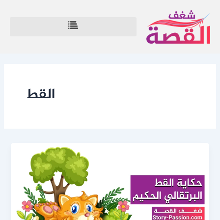
خطي
لى
لمحتوى
القط