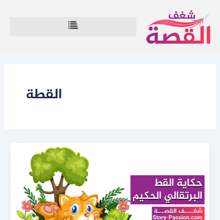
خطي
لى
لمحتوى
القطة