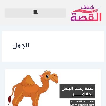
خطي
لى
لمحتوى
الجمل