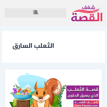
خطي
لى
لمحتوى
الثعلب السارق