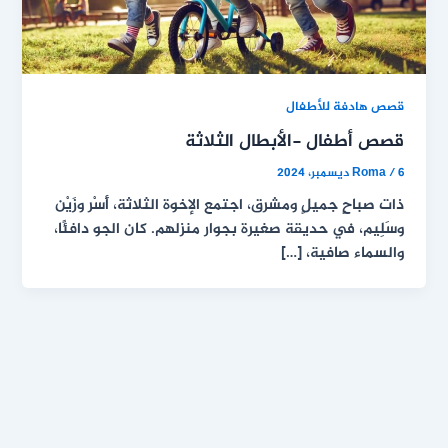
قصص هادفة للأطفال
قصص أطفال -الأبطال الثلاثة
6 ديسمبر، 2024
/
Roma
ذات صباحٍ جميلٍ ومشرق، اجتمع الإخوة الثلاثة، أَسْر وزَيْن
وسَلِيم، في حديقة صغيرة بجوار منزلهم. كان الجو دافئًا،
والسماء صافية، […]