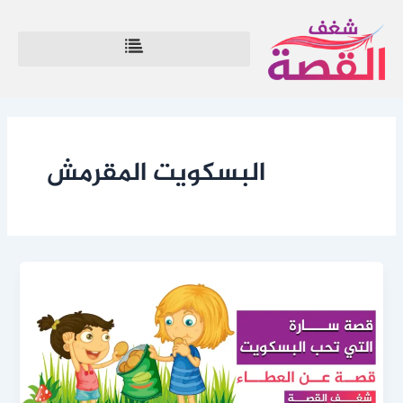
خطي
لى
لمحتوى
البسكويت المقرمش