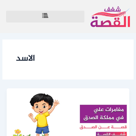
خطي
لى
لمحتوى
الاسد