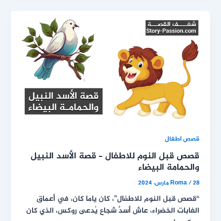
قصص اطفال
قصص قبل النوم للاطفال – قصة الأسد النبيل
والحمامة البيضاء
28 مارس، 2024
/
Roma
“قصص قبل النوم للاطفال”، كان ياما كان، في أعماق
الغابات الخضراء، عاش أسدٌ شجاع يُدعى روكس، الذي كان