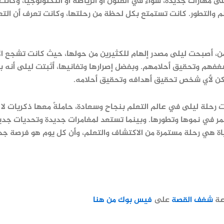
 مهارات جديدة، سواء في الفنون أو الرياضة أو التكنولوجيا، وكانت د
 والتطور. كانت تستمتع بكل لحظة من رحلتها، وكانت تعرف أن التعل
زمن، أصبحت ليلى مصدر إلهام للكثيرين من حولها، حيث كانت تشجع ا
هم وتحقيق أحلامهم. وبفضل إصرارها وتفانيها، أثبتت ليلى أنه بال
كن لأي شخص تحقيق أهدافه وتحقيق أحلامه.
 رحلة ليلى في عالم التعلم بنجاح وسعادة، حاملةً معها ذكريات لا
ر في نموها وتطورها. وبينما تستعد لمغامرات جديدة وتحديات جدي
اة هي رحلة مستمرة من الاكتشاف والتعلم، وأن كل يوم هو فرصة جد
عة
شغف القصة
على
فيس بوك من هنا