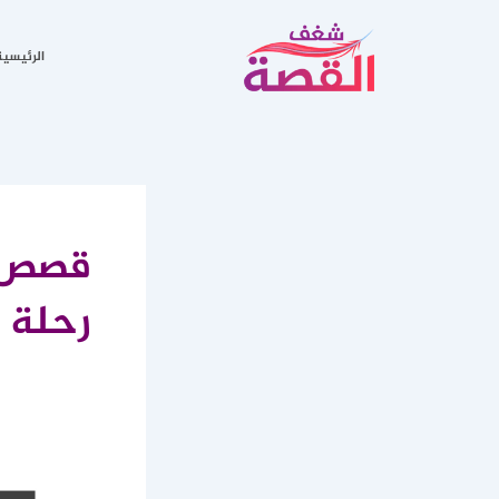
خطي
لى
الرئيسية
لمحتوى
قصص ا
رحلة 