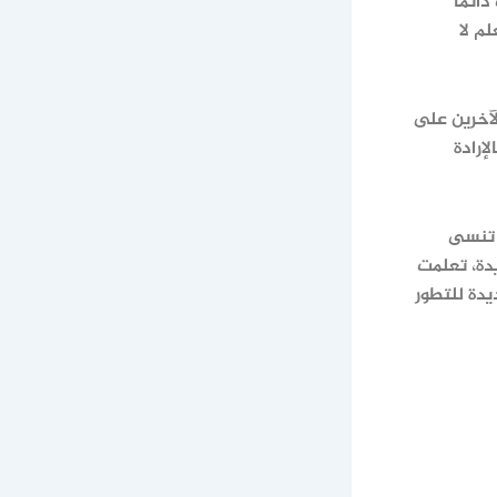
ائمًا
م لا
لآخرين على
إرادة
 تنسى
دة، تعلمت
يدة للتطور