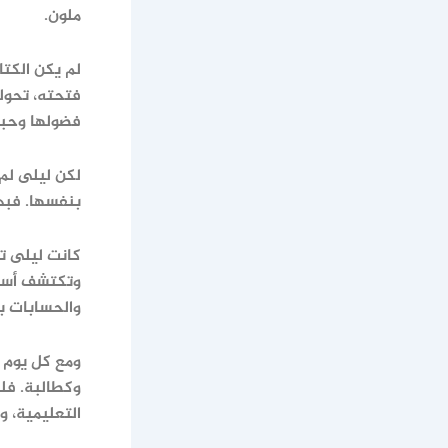
ملون.
لم يكن الكتا
فتحته، تحول
فضولها وحبه
لكن ليلى لم
بنفسها. فبد
كانت ليلى تح
وتكتشف أسرا
والحسابات ب
ومع كل يوم ي
وكطالبة. فلم
التعليمية، و