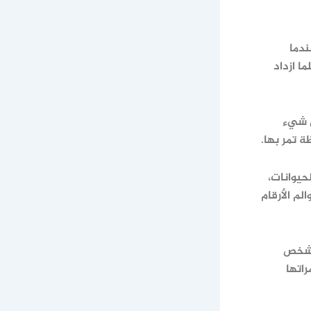
ندما
ا ازداد
ل شيء
 تمر بها.
حيوانات،
م الأرقام
 كشخص
راتها