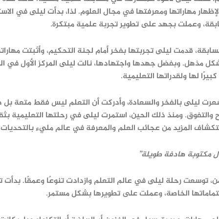
 لإظهار مهاراتها ومعرفتها في مجال العلوم. لذا، بدأت ليلى في الاس
بقة، وعملت بجهد على تطوير تجربة علمية مبتكرة.
ابقة، قدمت ليلى تجربتها بفخر أمام لجنة التحكيم، وأثبتت مهاراته
كل مذهل. وبفضل جهدها واجتهادها، نالت ليلى المركز الأول في ال
بيرًا لها ولقدراتها التعليمية.
شعرت ليلى بالفخر والسعادة، وأدركت أن التعلم ليس فقط متعة بل هو
 والتفوق. ومنذ ذلك الحين، استمرت ليلى في رحلتها التعليمية بثقة
كشاف المزيد من عجائب العلم والمعرفة في عالم مليء بالتحديات 
 مكتوبة هادفة طويلة”
من، توسعت رحلة ليلى في عالم التعلم وازدادت تنوعًا وعمقًا. بدأت
تماماتها الخاصة، وعملت على تطويرها بشكل مستمر.