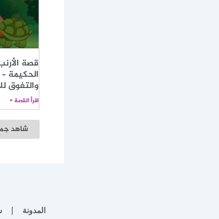
قصة الأرنب
الحكيمة – 
والتفوق لل
اقرأ القصة »
شاهد جمي
المدونة
س