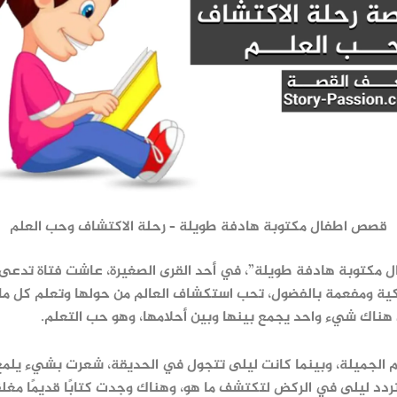
قصص اطفال مكتوبة هادفة طويلة – رحلة الاكتشاف وحب العلم
مكتوبة هادفة طويلة”، في أحد القرى الصغيرة، عاشت فتاة تدعى 
كية ومفعمة بالفضول، تحب استكشاف العالم من حولها وتعلم كل ما
 هناك شيء واحد يجمع بينها وبين أحلامها، وهو حب التعلم.
ام الجميلة، وبينما كانت ليلى تتجول في الحديقة، شعرت بشيء يلم
تتردد ليلى في الركض لتكتشف ما هو، وهناك وجدت كتابًا قديمًا مغلق