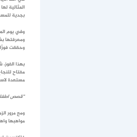
المثالية لها
بجدية للمسا
وفي يوم المس
ومعرفتها بش
وحققت فوزًا ك
بهذا الفوز، 
مفتاح للنجاح
مستعدة لاست
“قصص اطفال
ومع مرور الز
مواهبها واه