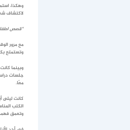
وهكذا، استم
لاكتشاف شيء
“قصص اطفال
مع مرور الوق
وتستمتع بكل
وبينما كانت 
جلسات دراسية
معًا.
كانت ليلى أي
الكتب المنا
وتعمق فهمها
في أحد الأي