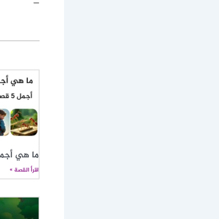
—
ما هي أجم
اقرأ القصة »